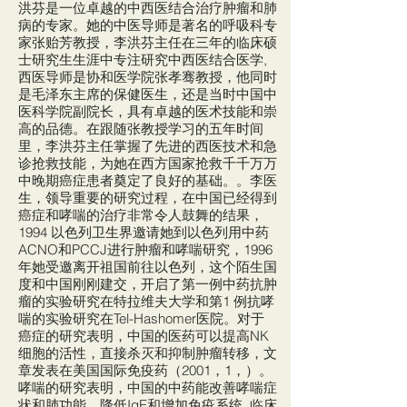
洪芬是一位卓越的中西医结合治疗肿瘤和肺
病的专家。她的中医导师是著名的呼吸科专
家张贻芳教授，李洪芬主任在三年的临床硕
士研究生生涯中专注研究中西医结合医学,
西医导师是协和医学院张孝骞教授，他同时
是毛泽东主席的保健医生，还是当时中国中
医科学院副院长，具有卓越的医术技能和崇
高的品德。在跟随张教授学习的五年时间
里，李洪芬主任掌握了先进的西医技术和急
诊抢救技能，为她在西方国家抢救千千万万
中晚期癌症患者奠定了良好的基础。。李医
生，领导重要的研究过程，在中国已经得到
癌症和哮喘的治疗非常令人鼓舞的结果，
1994 以色列卫生界邀请她到以色列用中药
ACNO和PCCJ进行肿瘤和哮喘研究，1996
年她受邀离开祖国前往以色列，这个陌生国
度和中国刚刚建交，开启了第一例中药抗肿
瘤的实验研究在特拉维夫大学和第1 例抗哮
喘的实验研究在Tel-Hashomer医院。对于
癌症的研究表明，中国的医药可以提高NK
细胞的活性，直接杀灭和抑制肿瘤转移，文
章发表在美国国际免疫药（2001，1，）。
哮喘的研究表明，中国的中药能改善哮喘症
状和肺功能，降低IgE和增加免疫系统. 临床