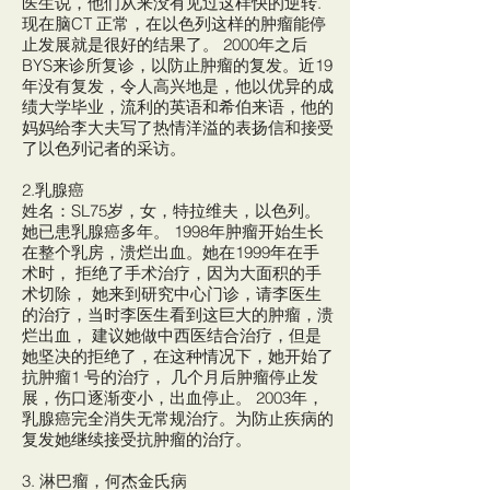
医生说，他们从来没有见过这样快的逆转.
现在脑CT 正常，在以色列这样的肿瘤能停
止发展就是很好的结果了。 2000年之后
BYS来诊所复诊，以防止肿瘤的复发。近19
年没有复发，令人高兴地是，他以优异的成
绩大学毕业，流利的英语和希伯来语，他的
妈妈给李大夫写了热情洋溢的表扬信和接受
了以色列记者的采访。
2.乳腺癌
姓名：SL75岁，女，特拉维夫，以色列。
她已患乳腺癌多年。 1998年肿瘤开始生长
在整个乳房，溃烂出血。她在1999年在手
术时， 拒绝了手术治疗，因为大面积的手
术切除， 她来到研究中心门诊，请李医生
的治疗，当时李医生看到这巨大的肿瘤，溃
烂出血， 建议她做中西医结合治疗，但是
她坚决的拒绝了，在这种情况下，她开始了
抗肿瘤1 号的治疗， 几个月后肿瘤停止发
展，伤口逐渐变小，出血停止。 2003年，
乳腺癌完全消失无常规治疗。为防止疾病的
复发她继续接受抗肿瘤的治疗。
3. 淋巴瘤，何杰金氏病