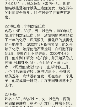
为6.0 U / ml，她又回到正常的生活。现在
她继续接受治疗以防止癌症复发，她在四年
的时间完全康复，14 年过去了肿瘤没有复
发。
22.淋巴瘤，非柯杰金氏病
名称：NF，32岁，男，以色列，1999年4月
发现非柯杰金氏病，第一次发病的时候他做
了半年的化疗，疾病消失。但化疗的损害使
他不能生育。 2000年3月疾病复发，他又开
始了化疗。治疗使他严重虚弱，白细胞下降
到2.8，呕吐而且不能进食。 2000年4月5
日，他来到了研究中心门诊，并开始采取抗
肿瘤1号和针灸治疗，并且给了不育症治
疗， 2周后他感觉好多了，血球计数上升。
几个月后病情好转，淋巴结缩小， 他继续
服药五年，病情没有复发，现在也有一个儿
子。他完成博士研究，并在美国继续博士后
工作。
23 肺癌
姓名：SZ，65岁以上，女，以色列，两侧
肺部散在肿瘤，多次化疗放疗，肿瘤不但没