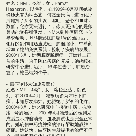
姓名：NM，22岁，女，Ramat
Hasharon，以色列。在1999年8月期间她被
确诊患有为淋巴瘤，何杰金氏病，进行化疗
后她掉了所有的头发，呕吐，恶心和血球计
数低，化疗无法进行了，家人更担心的是卵
巢功能受损和复发， NM来到肿瘤研究中心
寻求帮助， NM接受抗肿瘤1号的治疗后，
化疗的副作用迅速减轻，肿瘤缩小。中草药
增加了她的免疫系统，控制了疾病的发展。
2000年5月，她彻底摆脱疾病，开始过上正
常的生活。为了防止疾病的复发，她继续在
研究中心进行治疗。16 年过去了，肿瘤治
愈了，她已结婚生子。
4.癌症转移未知原发部位
姓名：ME，44岁，女，喀拉亚达，以色
列。在2000年2月，她被确诊为左腋下肿
瘤，未知原发病灶。她拒绝了所有的化疗。
2000年3月，她来研究中心接受中药，抗肿
瘤1 号的治疗。 2001年4月她最后的检测完
成后显示肿瘤消失，血液测试也是完全正常
的。她确信中药抗肿瘤的治疗帮助她战胜了
癌症。她认为，由李医生所提供的治疗不但
杀灭肿瘤也避免化疗的副作用。