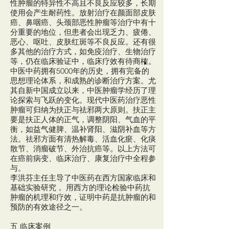
性肿瘤的特异性不高且不良反应较多，长期
使用会产生耐药性。放射治疗在颜面部皮肤
癌、鼻咽癌、头颈部恶性肿瘤等治疗中有十
分重要的地位，但患者会出现乏力、疲倦、
恶心、呕吐、皮肤红斑等不良反应。还有很
多其他的治疗方式，如免疫治疗、生物治疗
等，仍在临床验证中，临床疗效有待商榷。
中医中药拥有5000年的历史，拥有完备的
思想理论体系，和成熟的诊断治疗方案。尤
其自新中国成立以来，中医肿瘤学经历了理
论探索与飞跃的变化。现代中医药治疗恶性
肿瘤可归纳为扶正与祛邪两大原则。扶正主
要是扶正人体的正气，调整阴阳、气血的平
衡，如益气健脾、温补肾阳、滋阴补血等方
法。祛邪方面有清热解毒、活血化瘀、化痰
散节、消瘤破节、外治抗癌等。以上方法可
在癌前病变、临床治疗、康复治疗中全程参
与。
李洪芬主任主导了中医药在西方国家临床和
基础实验研究， 用西方的理论检验中药抗
肿瘤的机理和疗效，证明中药是抗肿瘤的和
预防的有效途径之一。
五 临床案例