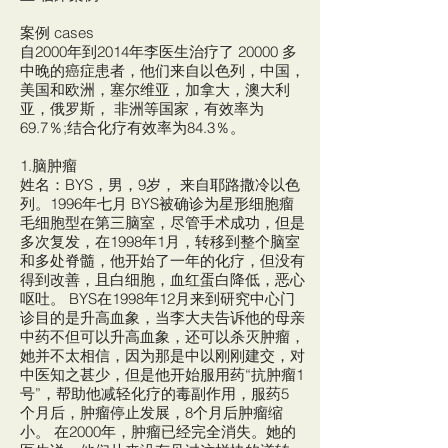
案例 cases
自2000年到2014年李医生治疗了 20000 多
中晚的癌症患者，他们来自以色列，中国，
美国和欧洲，塞尔维亚，加拿大，澳大利
亚，俄罗斯， 非洲等国家，有效率为
69.7％;结合化疗有效率为84.3％。
1.脑肿瘤
姓名：BYS，男，9岁， 来自耶路撒冷以色
列。1996年七月 BYS被确诊为星形细胞瘤
毛细胞型在第三脑室，尽管手术成功，但是
多次复发，在1998年1月，转移到整个脑室
和多处脊髓，他开始了一年的化疗，但没有
得到改善，且白细胞，血红蛋白降低，恶心
呕吐。 BYS在1998年12月来到研究中心门
诊目的是升高血象，当李大夫告诉他的母亲
中药不但可以升高血象，还可以杀灭肿瘤，
她并不太相信，因为那是中以刚刚建交，对
中医知之甚少，但是他开始服用药“抗肿瘤1
号”，帮助他减轻化疗的毒副作用，服药5
个月后，肿瘤停止发展，8个月后肿瘤缩
小。 在2000年，肿瘤已经完全消失。她的