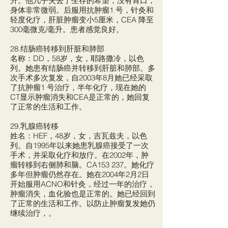
升。他几乎失去了生存的希望，没有胃口，
身体非常微弱。后服用抗肿瘤1 号，针灸和
轻度化疗，肝脏肿瘤变小5厘米，CEA 降至
300毫微克/毫升。患者感觉良好。
28.结肠癌转移到肝脏和肺部
名称：DD，58岁，女，耶路撒冷，以色
列。她患有结肠癌并转移到肝脏和肺部。多
次手术多次复发，自2003年8月她已经采取
了抗肿瘤1 号治疗，半年化疗，现在她的
CT显示肿瘤消失和CEA是正常的，她回复
了正常的生活和工作。
29.乳腺癌转移
姓名：HEF，48岁，女，吉瓦兹夫，以色
列。自1995年以来她患乳腺癌接受了一次
手术，并采取化疗和放疗。在2002年，肿
瘤转移到右侧肺和脑。CA153 237。她化疗
多年但肿瘤仍然存在。她在2004年2月2日
开始服用ACNO和针灸，经过一年的治疗，
肿瘤消失，血化验也是正常的。她已经回到
了正常的生活和工作。以防止肿瘤复发她仍
继续治疗，。