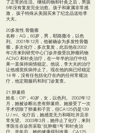
了正常的生活。继续药物和针灸之后，男孩
5年没有复发完全治愈。孩子和家属非常感
激， 孩子特殊从美国买来了纪念品送给李
大夫。
20多发性.骨髓瘤
名称：AG，60岁，男，耶路撒冷，以色
列。 2001年12月，他被确诊为多发性骨髓
瘤，多次化疗，多次复发，此后他在2002
年2月来到研究中心门诊并接受抗肿瘤药物
ACNO 和针灸治疗，在一年半的治疗中结
果一直保持病情稳定。他说，李大夫的治疗
让他感觉疾病停止了。现在他的病已经稳定
14 年，没有任包括化疗在内的任何常规治
疗，他定期服药和到门诊复查。
21.卵巢癌
姓名：OP，40岁，女，以色列。 2002年12
月，她被诊断出患有卵巢癌。她接受了一次
手术切除了卵巢和子宫，但CA125仍是139
U / ml。化疗后，她感觉无力和呕吐并且非
常失望。 2003年3月，她停止了化疗，来到
李医生在诊所采取“抗肿瘤1号”和针灸治
疗。半年后，她的健康得到改善，CA125