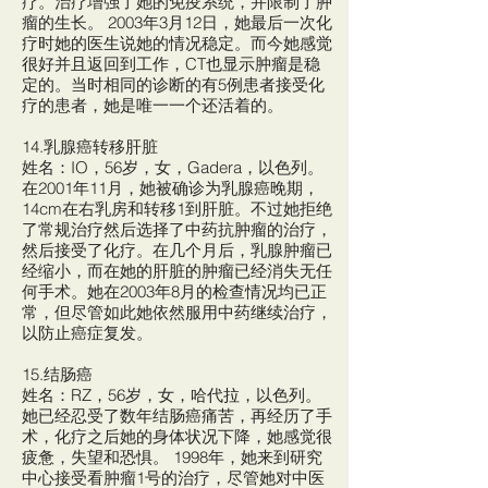
疗。治疗增强了她的免疫系统，并限制了肿
瘤的生长。 2003年3月12日，她最后一次化
疗时她的医生说她的情况稳定。而今她感觉
很好并且返回到工作，CT也显示肿瘤是稳
定的。当时相同的诊断的有5例患者接受化
疗的患者，她是唯一一个还活着的。
14.乳腺癌转移肝脏
姓名：IO，56岁，女，Gadera，以色列。
在2001年11月，她被确诊为乳腺癌晚期，
14cm在右乳房和转移1到肝脏。不过她拒绝
了常规治疗然后选择了中药抗肿瘤的治疗，
然后接受了化疗。在几个月后，乳腺肿瘤已
经缩小，而在她的肝脏的肿瘤已经消失无任
何手术。她在2003年8月的检查情况均已正
常，但尽管如此她依然服用中药继续治疗，
以防止癌症复发。
15.结肠癌
姓名：RZ，56岁，女，哈代拉，以色列。
她已经忍受了数年结肠癌痛苦，再经历了手
术，化疗之后她的身体状况下降，她感觉很
疲惫，失望和恐惧。 1998年，她来到研究
中心接受看肿瘤1号的治疗，尽管她对中医