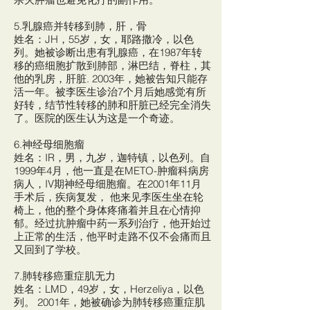
5.乳腺癌并转移到肺，肝，骨
姓名：JH，55岁，女，耶路撒冷，以色
列。她被诊断出患有乳腺癌，在1987年转
移的癌细胞扩散到肺部，淋巴结，脊柱，其
他的乳房，肝脏. 2003年，她被告知只能存
活一年。被李医生诊治7个月后她感觉有所
好转，结节性转移的肺和肝脏已经完全消失
了。医院的医生认为这是一个奇迹。
6.神经母细胞瘤
姓名：IR，男，九岁，迦特镇，以色列。自
1999年4月，他一直是在METO-肿瘤科病房
病人，IV期神经母细胞瘤。在2001年11月
手术后，疾病复发， 他来见李医生坐在轮
椅上，他的整个身体疼痛着并且在心情抑
郁。经过抗肿瘤中药一系列治疗，他开始过
上正常的生活，他平时走路不仅不会痛而且
又回到了学校。
7.肺转移癌重症肌无力
姓名：LMD，49岁，女，Herzeliya，以色
列。 2001年，她被确诊为肺转移癌重症肌