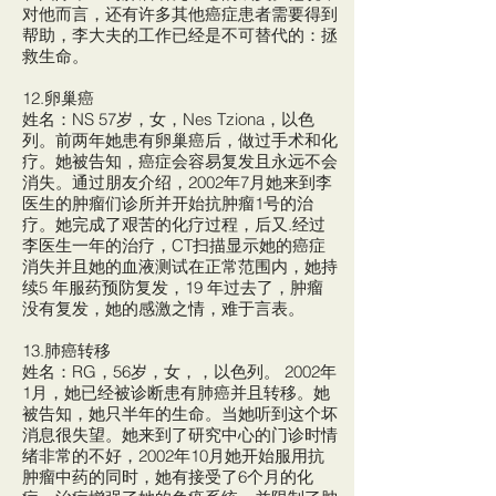
对他而言，还有许多其他癌症患者需要得到
帮助，李大夫的工作已经是不可替代的：拯
救生命。
12.卵巢癌
姓名：NS 57岁，女，Nes Tziona，以色
列。前两年她患有卵巢癌后，做过手术和化
疗。她被告知，癌症会容易复发且永远不会
消失。通过朋友介绍，2002年7月她来到李
医生的肿瘤们诊所并开始抗肿瘤1号的治
疗。她完成了艰苦的化疗过程，后又.经过
李医生一年的治疗，CT扫描显示她的癌症
消失并且她的血液测试在正常范围内，她持
续5 年服药预防复发，19 年过去了，肿瘤
没有复发，她的感激之情，难于言表。
13.肺癌转移
姓名：RG，56岁，女，，以色列。 2002年
1月，她已经被诊断患有肺癌并且转移。她
被告知，她只半年的生命。当她听到这个坏
消息很失望。她来到了研究中心的门诊时情
绪非常的不好，2002年10月她开始服用抗
肿瘤中药的同时，她有接受了6个月的化