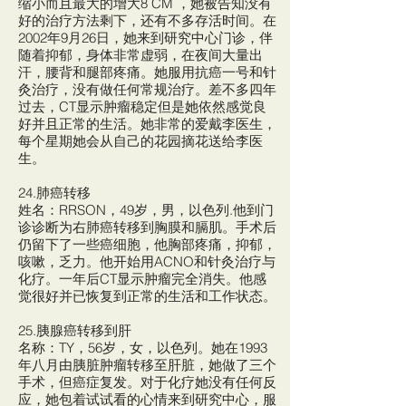
缩小而且最大的增大8 CM ，她被告知没有
好的治疗方法剩下，还有不多存活时间。在
2002年9月26日，她来到研究中心门诊，伴
随着抑郁，身体非常虚弱，在夜间大量出
汗，腰背和腿部疼痛。她服用抗癌一号和针
灸治疗，没有做任何常规治疗。差不多四年
过去，CT显示肿瘤稳定但是她依然感觉良
好并且正常的生活。她非常的爱戴李医生，
每个星期她会从自己的花园摘花送给李医
生。
24.肺癌转移
姓名：RRSON，49岁，男，以色列.他到门
诊诊断为右肺癌转移到胸膜和膈肌。手术后
仍留下了一些癌细胞，他胸部疼痛，抑郁，
咳嗽，乏力。他开始用ACNO和针灸治疗与
化疗。一年后CT显示肿瘤完全消失。他感
觉很好并已恢复到正常的生活和工作状态。
25.胰腺癌转移到肝
名称：TY，56岁，女，以色列。她在1993
年八月由胰脏肿瘤转移至肝脏，她做了三个
手术，但癌症复发。对于化疗她没有任何反
应，她包着试试看的心情来到研究中心，服