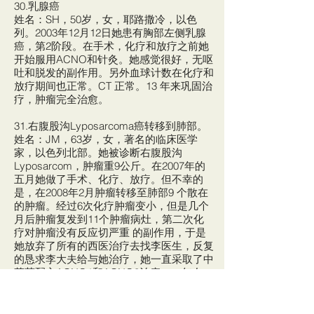
30.乳腺癌
姓名：SH，50岁，女，耶路撒冷，以色
列。2003年12月12日她患有胸部左侧乳腺
癌，第2阶段。在手术，化疗和放疗之前她
开始服用ACNO和针灸。她感觉很好，无呕
吐和脱发的副作用。另外血球计数在化疗和
放疗期间也正常。CT 正常。13 年来巩固治
疗，肿瘤完全治愈。
31.右腹股沟Lyposarcoma癌转移到肺部。
姓名：JM，63岁，女，著名的临床医学
家，以色列北部。她被诊断右腹股沟
Lyposarcom，肿瘤重9公斤。在2007年的
五月她做了手术、化疗、放疗。但不幸的
是，在2008年2月肿瘤转移至肺部9 个散在
的肿瘤。经过6次化疗肿瘤变小，但是几个
月后肿瘤复发到11个肿瘤病灶，第二次化
疗对肿瘤没有反应切严重 的副作用，于是
她放弃了所有的西医治疗去找李医生，反复
的恳求李大夫给与她治疗，她一直采取了中
草药配方ACNO1和ACNO3治疗，一年左
右，肺部肿瘤完全消失。 16 年过去了肿瘤
没有复发。她告诉李医生是中药杀了癌细
胞，而且没有损伤正常细胞，相反它提高