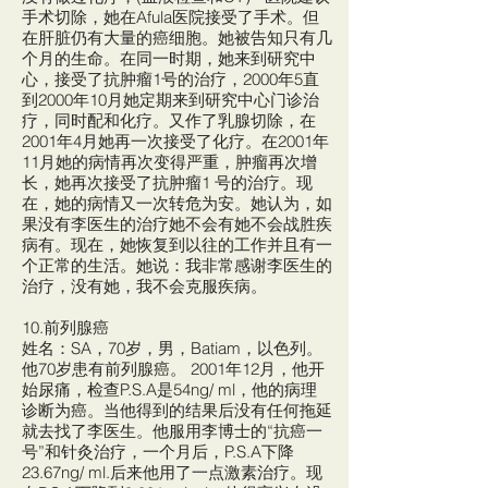
手术切除，她在Afula医院接受了手术。但
在肝脏仍有大量的癌细胞。她被告知只有几
个月的生命。在同一时期，她来到研究中
心，接受了抗肿瘤1号的治疗，2000年5直
到2000年10月她定期来到研究中心门诊治
疗，同时配和化疗。又作了乳腺切除，在
2001年4月她再一次接受了化疗。在2001年
11月她的病情再次变得严重，肿瘤再次增
长，她再次接受了抗肿瘤1 号的治疗。现
在，她的病情又一次转危为安。她认为，如
果没有李医生的治疗她不会有她不会战胜疾
病有。现在，她恢复到以往的工作并且有一
个正常的生活。她说：我非常感谢李医生的
治疗，没有她，我不会克服疾病。
10.前列腺癌
姓名：SA，70岁，男，Batiam，以色列。
他70岁患有前列腺癌。 2001年12月，他开
始尿痛，检查P.S.A是54ng/ ml，他的病理
诊断为癌。当他得到的结果后没有任何拖延
就去找了李医生。他服用李博士的“抗癌一
号”和针灸治疗，一个月后，P.S.A下降
23.67ng/ ml.后来他用了一点激素治疗。现