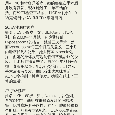
用ACNO和针灸只治疗，她的癌症在手术后
并没有复发。现在她过了11年不错的生
活。而经CT检查正常的并且CEA保持在1.0
纳克/毫升，CA19.9 在正常范围内。
26. 恶性脂肪肉瘤
姓名：ES，49岁，女，BET-Aervt，以色
列。自2003年11月她一直饱受腹部
Lyposarcoma的痛苦，她曾三次手术，然
而lyposarcoma每三个月后又复发，三个月
内肿瘤长到5 公斤。她去德国hypernia化
疗，但她的身体没有起到任何常规治疗的反
应。手术后肿瘤又来了。自2004年8月开始
她一直服用ACNO配合针灸治疗，CT显示
手术后没有复发。由此看来这意味着药
ACNO物抑制了肿瘤复发。她现在过上了正
常的生活。
27.肝转移癌
姓名：YP，60岁，男，Natania，以色列。
自2004年7月他患有未知原发灶的肝转移
癌，此肿瘤极具侵略性。在半年肿瘤转移整
个肝脏。肝脏变大9厘米。 CEA 600纳克/毫