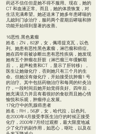
药还不信任但是她不得不服用。现在，她的
CT 和血液正常。而且，她的体质恢复，对
生活充满希望。她还送来了她多年患哮喘的
儿媳到门诊治疗，服药两个星期后哮喘和肺
功能开始得到显著的改善。
16恶性.黑色素瘤
姓名：ZN，82岁，女，佩塔提克瓦，以色
列。她患有恶性黑色素瘤，淋巴瘤和癌症。
她在四年前被诊断出患有恶性疾病，她发现
她有五个肿瘤在肝脏（淋巴瘤三年缓解期
后，，超声检查和CT ，显示了肝转移），
医生让她做化疗，否则她只有三个月的生
命。但她没有做化疗，开始接受抗肿瘤1 号
的治疗。其中包括药物治疗和每周的针灸治
疗，一段时间后她开始觉得良好。四年后，
她充满活力并且有着很好的食欲而且她心情
愉悦和乐观，肿瘤停止发展。
17化疗中的乳腺癌患者
姓名：RH，56岁，女，哈代拉，以色列。
在2000年4月接受李医生治疗的时候正接受
化疗，2000年7月经过观察，最大限度地减
少了化疗的副作用，如恶心，呕吐，以及在
头发下降减少。