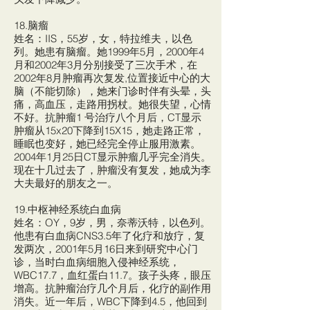
18.脑瘤
姓名：IIS，55岁，女，特拉维夫，以色
列。她患有脑瘤。她1999年5月，2000年4
月和2002年3月分别接受了三次手术，在
2002年8月肿瘤再次复发,位置接近中心的大
脑（不能切除），她来门诊时伴有头晕，头
痛，高血压，走路用拐杖。她很失望，心情
不好。抗肿瘤1 号治疗八个月后，CT显示
肿瘤从15x20下降到15X15，她走路正常，
睡眠也变好，她已经完全停止服用激素。
2004年1月25日CT显示肿瘤几乎完全消失。
现在十几过去了，肿瘤没有复发，她成为李
大夫最好的朋友之一。
19.中枢神经系统白血病
姓名：OY，9岁，男，奈蒂沃特，以色列。
他患有白血病CNS3.5年了化疗和放疗，复
发两次，2001年5月16日来到研究中心门
诊，当时白血病细胞入侵神经系统，
WBC17.7，血红蛋白11.7。孩子头疼，眼压
增高。抗肿瘤治疗几个月后，化疗的副作用
消失。近一年后，WBC下降到4.5，他回到