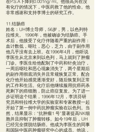
在P.S.A下降到0.001ng/ ml。他很高兴在没
有化疗的情况下，中医药救了他的性命。他
非常感谢和支持李博士的研究工作。
11.结肠癌
姓名：UH博士导师，56岁，男，以色列特
拉维夫。 1996年，他被确诊为结肠癌。手
术后，他接受了化疗伴随着严重的副作用：
血计数低，呕吐，恶心，乏力，由于副作用
他几乎没有去上班。在1996年4月，他听说
李医生从北京来到以色列，马上就到了肿瘤
门诊。李医生给他配制了中药和针灸治疗，
一周后呕吐和恶心现象消失了，两个星期后
的副作用彻底消失并且常规恢复正常。配合
化疗他开始感觉逐渐变好，随后恢复到正常
的工作和生活。化疗后他继续服用抗癌药杀
死剩下的癌细胞，防止癌症复发。为了进一
步证明这个结果，1996年12月，李洪芬研
究员和特拉维大学的实验室和专家教授一起
开始了第一例中药抗肿瘤实验在以色列。当
然，结果显示：“抗肿瘤1 号”显著提高NK细
胞并且抑制了肿瘤转移。如今19年后，UH
已经完全摆脱结肠癌。他成为李医生的同事
和国际中医药肿瘤研究中心的成员。他说，