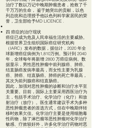
治疗了数以万记中晚期肿瘤患者，抢救了千
千万万的生命， 鉴于她突出的贡献，以色
列总统和总理授予他以色列科学家居民的荣
誉，卫生部给予MD LICENCE .
四 癌症的治疗现状
癌症已成为危及人民幸福生活的主要威胁。
根据世界卫生组织国际癌症研究机构
（IARC）发布的数据，据估计，2020 年全
球新增癌症病例为1,810万例。预计到 2040
年，全球每年将新增 2800 万癌症病例。数
据显示，男性恶性肿瘤中前列腺癌、肺癌、
结直肠癌发病率最高，而女性主要为乳腺
癌、肺癌、结直肠癌。肺癌的死亡率最高，
其次为前列腺癌和结直肠癌。
因此，加强对恶性肿瘤的诊断和治疗水平至
关重要。目前，国际上主要采用西医治疗为
主，包括手术治疗、化学治疗（化疗）和放
射治疗（放疗）。医生通常建议手术为多种
恶性肿瘤患者的首选方式，但在中晚期伴转
移时效果欠佳。化学治疗主要是使用细胞毒
性药物，除了淋巴瘤等恶性肿瘤对化学治疗
敏感、疗效较好外，许多化学治疗药物对恶