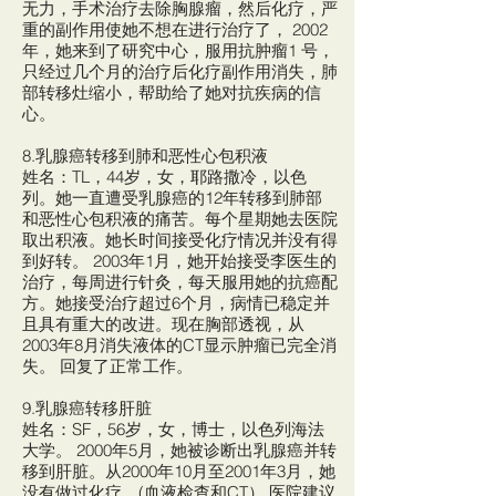
无力，手术治疗去除胸腺瘤，然后化疗，严
重的副作用使她不想在进行治疗了， 2002
年，她来到了研究中心，服用抗肿瘤1 号，
只经过几个月的治疗后化疗副作用消失，肺
部转移灶缩小，帮助给了她对抗疾病的信
心。
8.乳腺癌转移到肺和恶性心包积液
姓名：TL，44岁，女，耶路撒冷，以色
列。她一直遭受乳腺癌的12年转移到肺部
和恶性心包积液的痛苦。每个星期她去医院
取出积液。她长时间接受化疗情况并没有得
到好转。 2003年1月，她开始接受李医生的
治疗，每周进行针灸，每天服用她的抗癌配
方。她接受治疗超过6个月，病情已稳定并
且具有重大的改进。现在胸部透视，从
2003年8月消失液体的CT显示肿瘤已完全消
失。 回复了正常工作。
9.乳腺癌转移肝脏
姓名：SF，56岁，女，博士，以色列海法
大学。 2000年5月，她被诊断出乳腺癌并转
移到肝脏。从2000年10月至2001年3月，她
没有做过化疗，(血液检查和CT） 医院建议