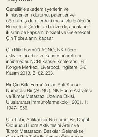
Genellikle akademisyenlerin ve
klinisyenlerin durumu, patentler ve
öğrenilmiş dergilerdeki makalelerle ölçülür.
Bu sistem Çin'de de benzerdir, ancak her
ikisinin de kapsamı bitkisel ve Geleneksel
Çin Tıbbı alanını kapsar.
Çin Bitki Formülü ACNO, NK hücre
aktivitesini artırır ve kanser hücrelerini
inhibe eder. NCRI kanser konferansı, BT
Kongre Merkezi, Liverpool, İngiltere, 3-6
Kasım 2013, B182, 263.
Bir Çin Bitki Formülü olan Anti-Kanser
Numarası Bir (ACNO), NK Hücre Aktivitesi
ve Tümör Metastazı Üzerine Etkisi,
Uluslararası İmmünofarmakoloji, 2001, 1:
1947-1956
.
Çin Tıbbı, Antikanser Numarası Bir, Doğal
Öldürücü Hücre Aktivitesini Artırır ve
Tümör Metastazını Baskılar. Geleneksel
Çin ve Batı Tıbbı ile Kanser Önleme ve