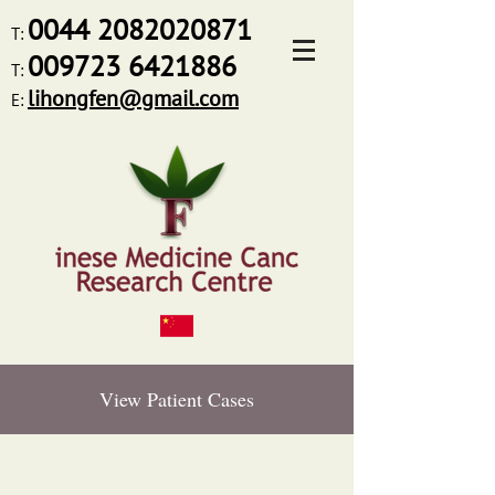
0044
2082020871
T:
009723 6421886
T:
lihongfen@gmail.com
E:
View Patient Cases