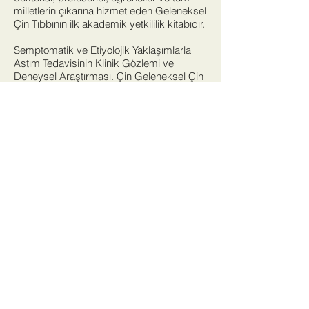
milletlerin çıkarına hizmet eden Geleneksel
Çin Tıbbının ilk akademik yetkililik kitabıdır.
Semptomatik ve Etiyolojik Yaklaşımlarla
Astım Tedavisinin Klinik Gözlemi ve
Deneysel Araştırması. Çin Geleneksel Çin
Tıbbı Akademisi, Haziran 1991. Bu kitap
akademik bir otorite olarak kabul edilen
astım alanındaki bir akademik otorite
kitabıdır.