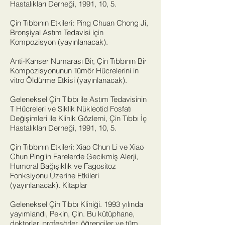
Hastalıkları Derneği, 1991, 10, 5.
Çin Tıbbının Etkileri: Ping Chuan Chong Ji,
Bronşiyal Astım Tedavisi için
Kompozisyon (yayınlanacak).
Anti-Kanser Numarası Bir, Çin Tıbbının Bir
Kompozisyonunun Tümör Hücrelerini in
vitro Öldürme Etkisi (yayınlanacak).
Geleneksel Çin Tıbbı ile Astım Tedavisinin
T Hücreleri ve Siklik Nükleotid Fosfatı
Değişimleri ile Klinik Gözlemi, Çin Tıbbı İç
Hastalıkları Derneği, 1991, 10, 5.
Çin Tıbbının Etkileri: Xiao Chun Li ve Xiao
Chun Ping'in Farelerde Gecikmiş Alerji,
Humoral Bağışıklık ve Fagositoz
Fonksiyonu Üzerine Etkileri
(yayınlanacak). Kitaplar
Geleneksel Çin Tıbbı Kliniği. 1993 yılında
yayımlandı, Pekin, Çin. Bu kütüphane,
doktorlar, profesörler, öğrenciler ve tüm