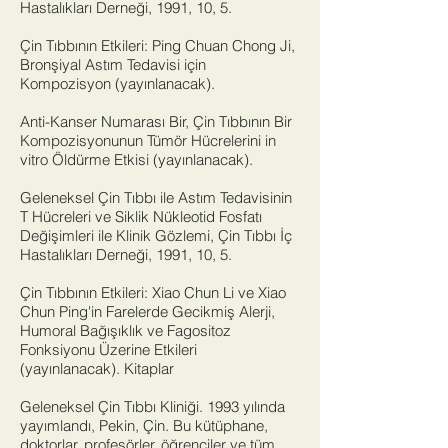
Hastalıkları Derneği, 1991, 10, 5.
Çin Tıbbının Etkileri: Ping Chuan Chong Ji,
Bronşiyal Astım Tedavisi için
Kompozisyon (yayınlanacak).
Anti-Kanser Numarası Bir, Çin Tıbbının Bir
Kompozisyonunun Tümör Hücrelerini in
vitro Öldürme Etkisi (yayınlanacak).
Geleneksel Çin Tıbbı ile Astım Tedavisinin
T Hücreleri ve Siklik Nükleotid Fosfatı
Değişimleri ile Klinik Gözlemi, Çin Tıbbı İç
Hastalıkları Derneği, 1991, 10, 5.
Çin Tıbbının Etkileri: Xiao Chun Li ve Xiao
Chun Ping'in Farelerde Gecikmiş Alerji,
Humoral Bağışıklık ve Fagositoz
Fonksiyonu Üzerine Etkileri
(yayınlanacak). Kitaplar
Geleneksel Çin Tıbbı Kliniği. 1993 yılında
yayımlandı, Pekin, Çin. Bu kütüphane,
doktorlar, profesörler, öğrenciler ve tüm