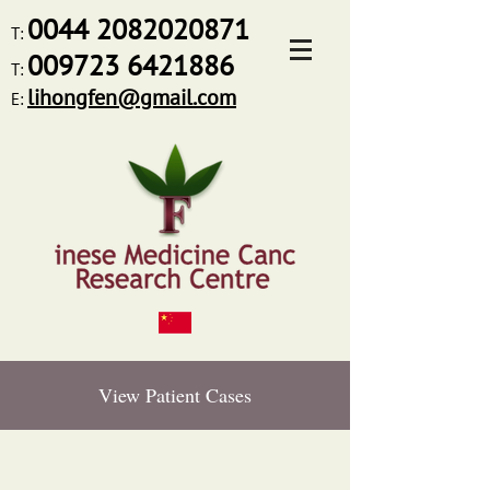
0044
2082020871
T:
009723 6421886
T:
lihongfen@gmail.com
E:
View Patient Cases