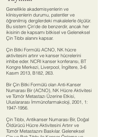
Genellikle akademisyenlerin ve
klinisyenlerin durumu, patentler ve
öğrenilmiş dergilerdeki makalelerle ölçülür.
Bu sistem Çin'de de benzerdir, ancak her
ikisinin de kapsamı bitkisel ve Geleneksel
Çin Tıbbı alanını kapsar.
Çin Bitki Formülü ACNO, NK hücre
aktivitesini artırır ve kanser hücrelerini
inhibe eder. NCRI kanser konferansı, BT
Kongre Merkezi, Liverpool, İngiltere, 3-6
Kasım 2013, B182, 263.
Bir Çin Bitki Formülü olan Anti-Kanser
Numarası Bir (ACNO), NK Hücre Aktivitesi
ve Tümör Metastazı Üzerine Etkisi,
Uluslararası İmmünofarmakoloji, 2001, 1:
1947-1956
.
Çin Tıbbı, Antikanser Numarası Bir, Doğal
Öldürücü Hücre Aktivitesini Artırır ve
Tümör Metastazını Baskılar. Geleneksel
Çin ve Batı Tıbbı ile Kanser Önleme ve