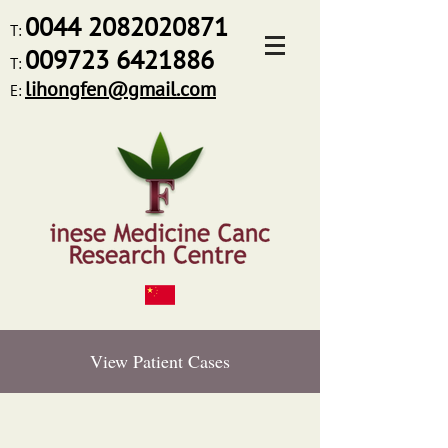
0044
2082020871
T:
009723 6421886
T:
lihongfen@gmail.com
E:
View Patient Cases