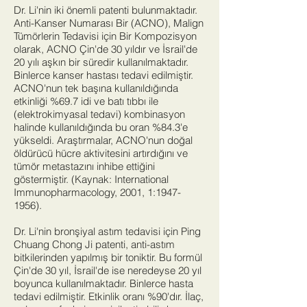
Dr. Li'nin iki önemli patenti bulunmaktadır.
Anti-Kanser Numarası Bir (ACNO), Malign
Tümörlerin Tedavisi için Bir Kompozisyon
olarak, ACNO Çin'de 30 yıldır ve İsrail'de
20 yılı aşkın bir süredir kullanılmaktadır.
Binlerce kanser hastası tedavi edilmiştir.
ACNO'nun tek başına kullanıldığında
etkinliği %69.7 idi ve batı tıbbı ile
(elektrokimyasal tedavi) kombinasyon
halinde kullanıldığında bu oran %84.3'e
yükseldi. Araştırmalar, ACNO'nun doğal
öldürücü hücre aktivitesini artırdığını ve
tümör metastazını inhibe ettiğini
göstermiştir. (Kaynak: International
Immunopharmacology, 2001, 1:
1947-
1956)
.
Dr. Li'nin bronşiyal astım tedavisi için Ping
Chuang Chong Ji patenti, anti-astım
bitkilerinden yapılmış bir toniktir. Bu formül
Çin'de 30 yıl, İsrail'de ise neredeyse 20 yıl
boyunca kullanılmaktadır. Binlerce hasta
tedavi edilmiştir. Etkinlik oranı %90'dır. İlaç,