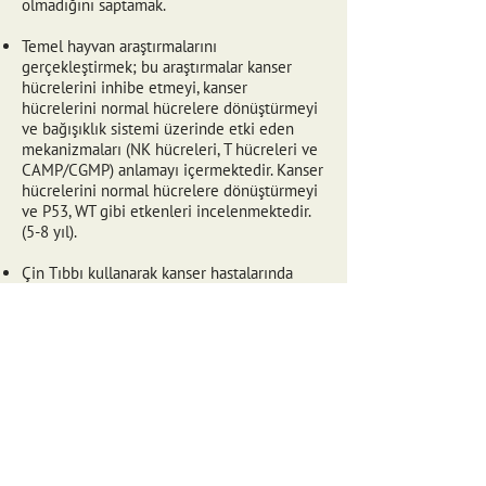
olmadığını saptamak.
T
emel hayvan araştırmalarını
gerçekleştirmek; bu araştırmalar kanser
hücrelerini inhibe etmeyi, kanser
hücrelerini normal hücrelere dönüştürmeyi
ve bağışıklık sistemi üzerinde etki eden
mekanizmaları (NK hücreleri, T hücreleri ve
CAMP/CGMP) anlamayı içermektedir. Kanser
hücrelerini normal hücrelere dönüştürmeyi
ve P53, WT gibi etkenleri incelenmektedir.
(5-8 yıl).
Çin Tıbbı kullanarak kanser hastalarında
klinik araştırmalar gerçekleştirmek; bu
araştırmalar en fazla 20 yıl süresince
sürdürülecektir.
Çin ve İsrail tıp merkezlerinde büyük ölçekli
tedavi denemeleri başlatmak.
Son olarak merkezi Amerika Birleşik
Devletleri, Avrupa ve Çin'in kendisi gibi
bölgelere genişletmek.