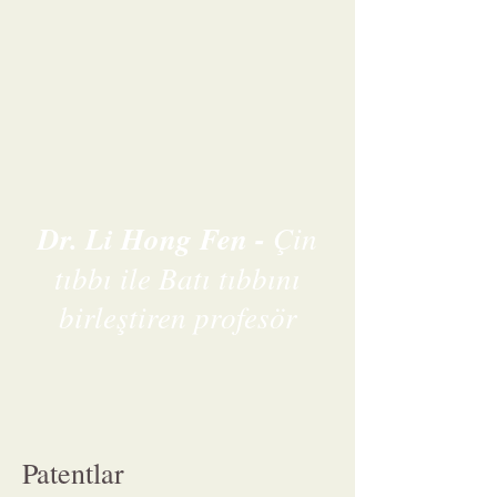
Dr. Li Hong Fen -
Çin
tıbbı ile Batı tıbbını
birleştiren profesör
Patentlar