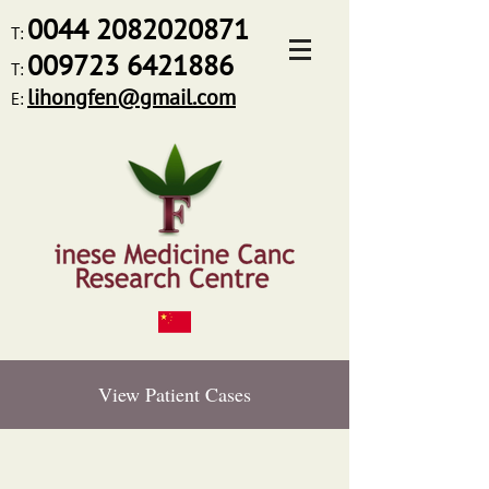
0044
2082020871
T:
009723 6421886
T:
lihongfen@gmail.com
E:
View Patient Cases