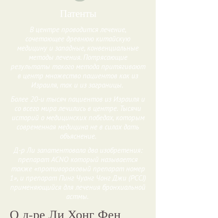
Патенты
В центре проводится лечение,
сочетающее древнюю китайскую
медицину и западные, конвенциальные
методы лечения. Потрясающие
результаты такого метода притягивают
в центр множество пациентов как из
Израиля, так и из заграницы.
Более 20-и тысяч пациентов из Израиля и
со всего мира лечились в центре. Тысячи
историй о медицинских победах, которым
современная медицина не в силах дать
объяснение.
Д-р Ли запатентовала два изобретения:
препарат ACNO который называется
также «противораковый препарат номер
1», и препарат Пинг Чуанг Чонг Джи (PCCJ)
применяющийся для лечения бронхиальной
астмы.
О д-ре Ли Хонг Фен