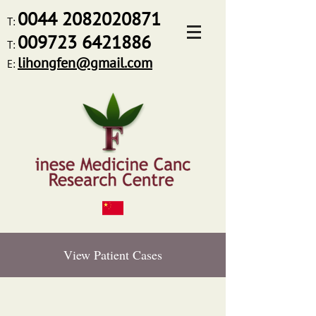
0044
2082020871
T:
009723 6421886
T:
lihongfen@gmail.com
E:
View Patient Cases