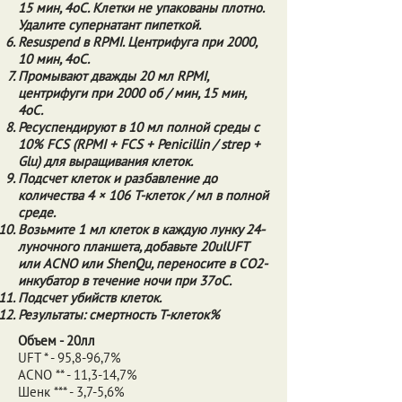
15 мин, 4oC. Клетки не упакованы плотно.
Удалите супернатант пипеткой.
Resuspend в RPMI. Центрифуга при 2000,
10 мин, 4oC.
Промывают дважды 20 мл RPMI,
центрифуги при 2000 об / мин, 15 мин,
4oC.
Ресуспендируют в 10 мл полной среды с
10% FCS (RPMI + FCS + Penicillin / strep +
Glu) для выращивания клеток.
Подсчет клеток и разбавление до
количества 4 × 106 Т-клеток / мл в полной
среде.
Возьмите 1 мл клеток в каждую лунку 24-
луночного планшета, добавьте 20ulUFT
или ACNO или ShenQu, переносите в CO2-
инкубатор в течение ночи при 37oC.
Подсчет убийств клеток.
Результаты: смертность Т-клеток%
Объем - 20лл
UFT * - 95,8-96,7%
ACNO ** - 11,3-14,7%
Шенк *** - 3,7-5,6%