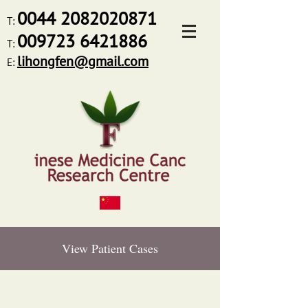
0044
2082020871
T:
009723 6421886
T:
lihongfen@gmail.com
E:
View Patient Cases