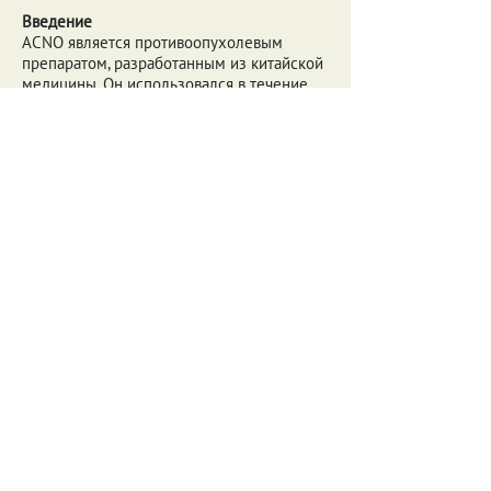
Введение
ACNO является противоопухолевым
препаратом, разработанным из китайской
медицины. Он использовался в течение
30 лет в Китае и 20 лет в Израиле. Тысячи
больных раком лечились ACNO.
Эффективность ACNO составляет 69,7%, а
ACNO в сочетании с группой
электрохимиотерапии составляет 84,3%.
Результаты клинических испытаний
должны обеспечить, чтобы ACNO мог
улучшить иммунную систему,
ингибировать раковые клетки, улучшать
кровообращение, подавлять рост и
опухоль метастазов, повышать
чувствительность к другим методам
лечения, уменьшать токсические и
неблагоприятные эффекты других
терапий и препаратов, улучшать сон,
повышать аппетит, Облегчить боль и
стресс, улучшить функцию печени и почек
и предотвратить лейкемию путем лучевой
терапии и химиотерапии. Он также