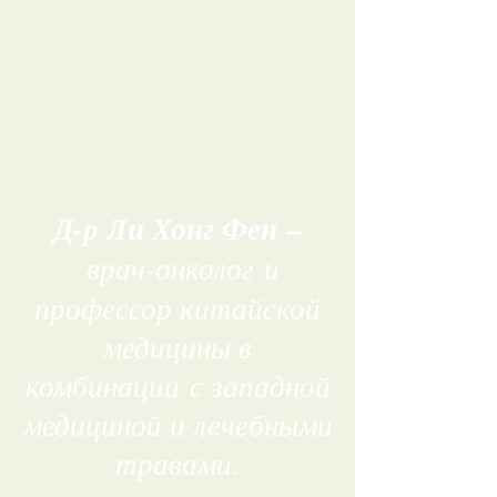
For all general inquiries
please contact us:
Д-р Ли Хонг Фен –
врач-онколог и
профессор китайской
медицины в
комбинации с западной
медициной и лечебными
травами.